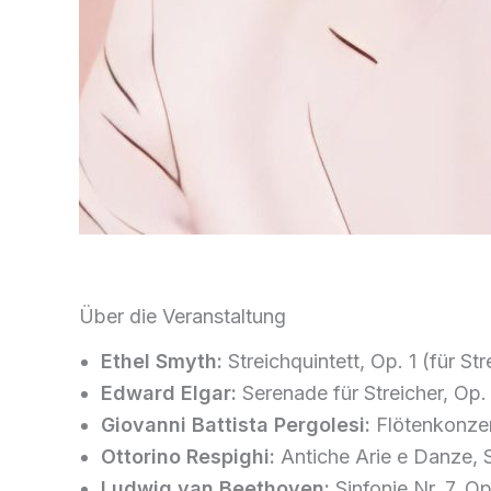
Über die Veranstaltung
Ethel Smyth:
Streichquintett, Op. 1 (für St
Edward Elgar:
Serenade für Streicher, Op.
Giovanni Battista Pergolesi:
Flötenkonzer
Ottorino Respighi:
Antiche Arie e Danze, S
Ludwig van Beethoven:
Sinfonie Nr. 7, Op