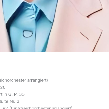
reichorchester arrangiert)
 20
t in G, P. 33
uite Nr. 3
. 92 (für Streichorchester arrangiert)