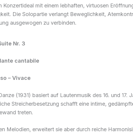
en Konzertideal mit einem lebhaften, virtuosen Eröffn
igkeit. Die Solopartie verlangt Beweglichkeit, Atemkont
ührung ausgewogen zu verbinden.
uite Nr. 3
ndante cantabile
oso
–
Vivace
Danze (1931) basiert auf Lautenmusik des 16. und 17. Ja
liche Streicherbesetzung schafft eine intime, gedämpfte
Gewand treten.
ten Melodien, erweitert sie aber durch reiche Harmonisi